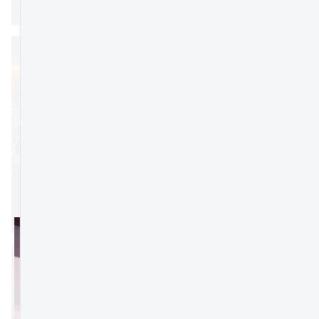
jpg
PREVIEW
jpg