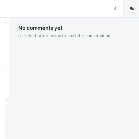
HOME
SWS_Shots_Out_of_the_Box_2219.jpg
No comments yet
Out of the Box - London 2024
Use the button below to start the conversation...
DOWNLOAD
ABOUT
See all the sessions, speakers and programme from the
London 2024 event.